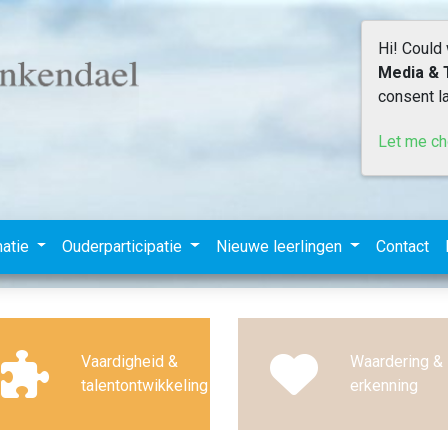
Hi! Could
Media & 
consent la
Let me c
matie
Ouderparticipatie
Nieuwe leerlingen
Contact
Vaardigheid &
Waardering &
talentontwikkeling
erkenning