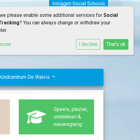
Inloggen Social Schools
 we please enable some additional services for
Social
Tracking
? You can always change or withdraw your
ter.
hoose
I decline
That's ok
Kindcentrum De Walvis
Speels, plezier,
ontdekken &
nieuwsgierig