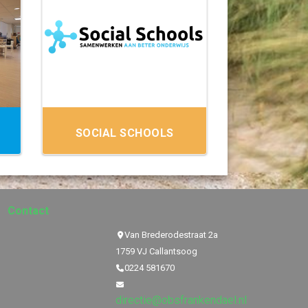
SOCIAL SCHOOLS
Contact
Van Brederodestraat 2a
1759 VJ Callantsoog
0224 581670
directie@obsfrankendael.nl