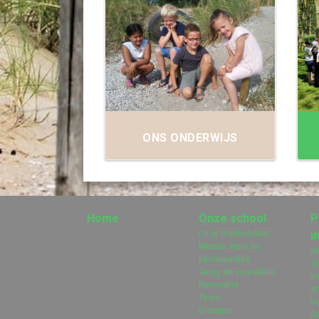
ONS ONDERWIJS
Home
Onze school
P
Dit is Frankendael
i
Missie, visie en
S
kernwaardes
Sc
Terug en vooruitblik
V
Renovatie
s
Team
Ve
Groepen
So