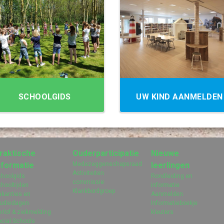
SCHOOLGIDS
UW KIND AANMELDEN
raktische
Ouderparticipatie
Nieuwe
nformatie
Medezeggenschapsraad
leerlingen
Activiteiten
choolgids
Rondleiding en
commissie
hooltijden
informatie
Klankbordgroep
akanties en
Aanmelden
tudiedagen
Informatieboekje
rlof & ziekmelding
kleuters
cial Schools